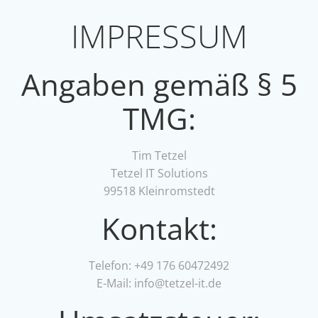
IMPRESSUM
Angaben gemäß § 5
TMG:
Tim Tetzel
Tetzel IT Solutions
99518 Kleinromstedt
Kontakt:
Telefon: +49 176 60472492
E-Mail: info@tetzel-it.de